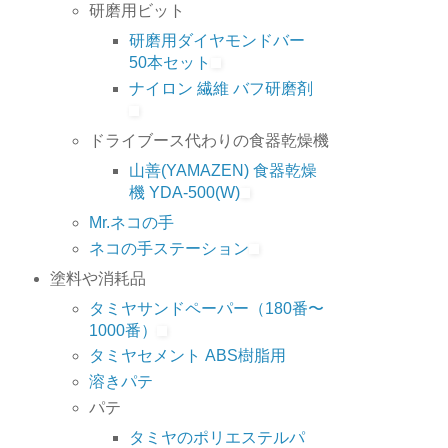
研磨用ビット
研磨用ダイヤモンドバー
50本セット
ナイロン 繊維 バフ研磨剤
ドライブース代わりの食器乾燥機
山善(YAMAZEN) 食器乾燥
機 YDA-500(W)
Mr.ネコの手
ネコの手ステーション
塗料や消耗品
タミヤサンドペーパー（180番〜
1000番）
タミヤセメント ABS樹脂用
溶きパテ
パテ
タミヤのポリエステルパ