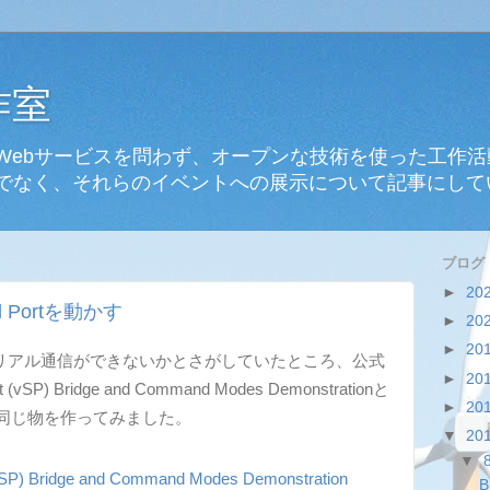
作室
Webサービスを問わず、オープンな技術を使った工作
でなく、それらのイベントへの展示について記事にして
ブログ
►
20
ial Portを動かす
►
20
►
20
なシリアル通信ができないかとさがしていたところ、公式
►
20
t (vSP) Bridge and Command Modes Demonstrationと
►
20
同じ物を作ってみました。
▼
20
▼
t (vSP) Bridge and Command Modes Demonstration
B