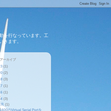
活動を行なっています。工
いきます。
 アーカイブ
23
(1)
20
(2)
18
(3)
17
(1)
16
(1)
14
(3)
8月
(1)
L600のVirtual Serial Portを