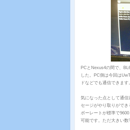
PCとNexus4の間で、
した。PC側は今回はUwTe
ドなどでも通信できます
気になった点として通信
セージがやり取りができ
ボーレートが標準で960
可能です。ただ大きい数