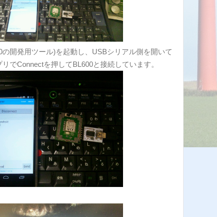
(BL600の開発用ツール)を起動し、USBシリアル側を開いて
プリでConnectを押してBL600と接続しています。