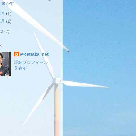
動かす
3月
(1)
1月
(1)
13
(7)
介
@cattaka_net
詳細プロフィール
を表示