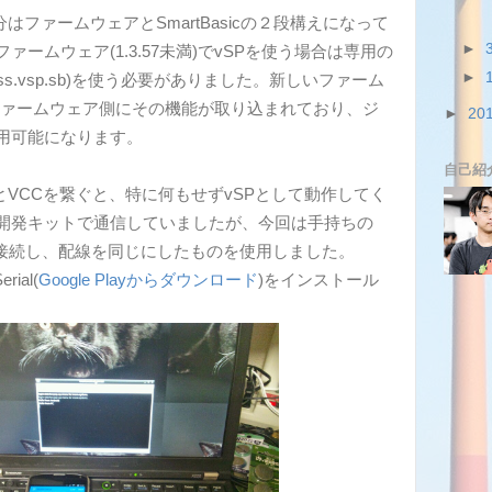
分はファームウェアとSmartBasicの２段構えになって
►
ームウェア(1.3.57未満)でvSPを使う場合は専用の
►
upass.vsp.sb)を使う必要がありました。新しいファーム
)ではファームウェア側にその機能が取り込まれており、ジ
►
20
用可能になります。
自己紹
7とVCCを繋ぐと、特に何もせずvSPとして動作してく
開発キットで通信していましたが、今回は手持ちの
ルを接続し、配線を同じにしたものを使用しました。
rial(
Google Playからダウンロード
)をインストール