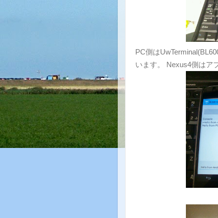
PC側はUwTerminal
います。 Nexus4側はア