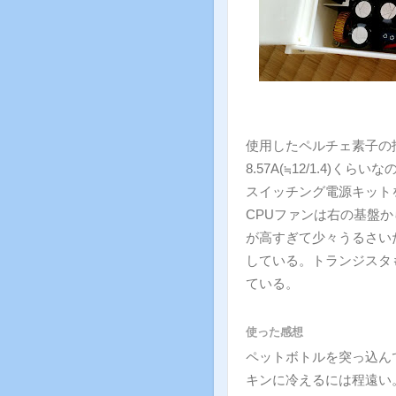
使用したペルチェ素子の抵抗
8.57A(≒12/1.4
スイッチング電源キット
CPUファンは右の基盤
が高すぎて少々うるさい
している。トランジスタ
ている。
使った感想
ペットボトルを突っ込ん
キンに冷えるには程遠い