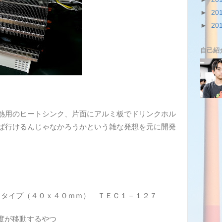
►
20
►
20
自己紹
熱用のヒートシンク、片面にアルミ板でドリンクホル
ば行けるんじゃなかろうかという雑な発想を元に開発
Ａタイプ（４０ｘ４０ｍｍ） ＴＥＣ１－１２７
度が移動するやつ