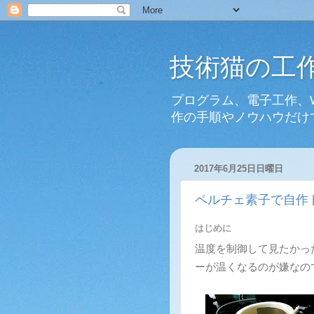
技術猫の工
プログラム、電子工作、
作の手順やノウハウだけ
2017年6月25日日曜日
ペルチェ素子で自作
はじめに
温度を制御して見たかっ
ーが温くなるのが嫌なの