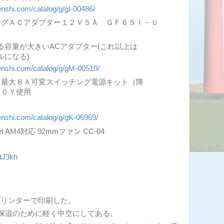
denshi.com/catalog/g/gI-00486/
ングＡＣアダプター１２Ｖ５Ａ ＧＦ６５Ｉ－Ｕ
る容量が大きいACアダプター(これ以上は
ルになる)
denshi.com/catalog/g/gM-00510/
 最大８Ａ可変スイッチング電源キット（降
１０Ｙ使用
denshi.com/catalog/g/gK-06969/
t AM4対応 92mmファン CC-04
etJ3kh
Dプリンターで印刷した。
保温のために軽く中空にしてある。