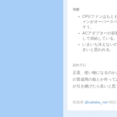
考察
CPUファンはもと
ァンがオーバース
そう。
ACアダプターの容
して供給している
いまいち冷えない
きいと思われる。
おわりに
正直、使い物になるのか
の育成用の箱とか作って
が引き継げたら良いと思
投稿者
@cattaka_net
時刻