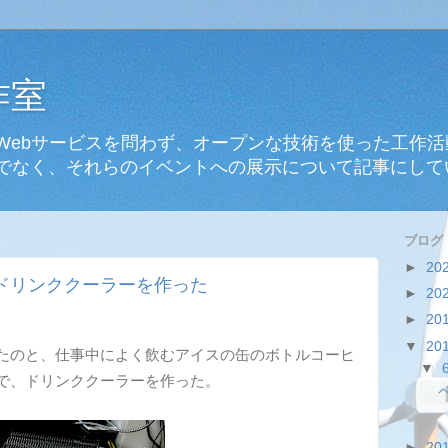
作室
Webサービスを問わず、オープンな技術を使った工作
でなく、それらのイベントへの展示について記事にして
ブログ
►
20
ドリンククーラーを作った
►
20
►
20
▼
20
たのと、仕事中によく飲むアイスの缶のボトルコーヒ
▼
で、ドリンククーラーを作った。
►
20