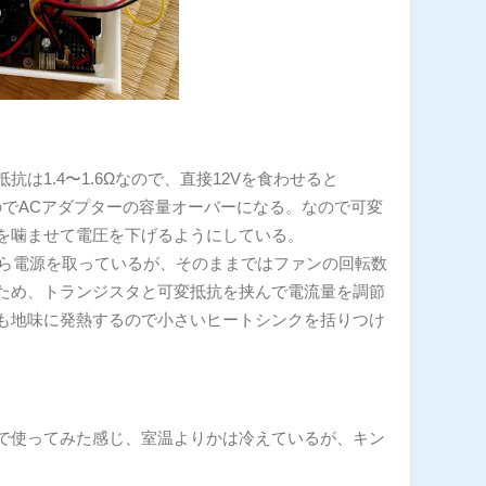
は1.4〜1.6Ωなので、直接12Vを食わせると
)くらいなのでACアダプターの容量オーバーになる。なので可変
を噛ませて電圧を下げるようにしている。
から電源を取っているが、そのままではファンの回転数
ため、トランジスタと可変抵抗を挟んで電流量を調節
も地味に発熱するので小さいヒートシンクを括りつけ
で使ってみた感じ、室温よりかは冷えているが、キン
。