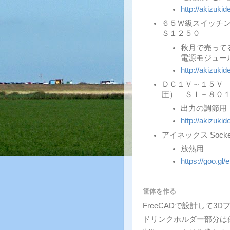
http://akizuki
６５Ｗ級スイッチ
Ｓ１２５０
秋月で売って
電源モジュー
http://akizuki
ＤＣ１Ｖ～１５Ｖ
圧） ＳＩ－８０
出力の調節用
http://akizuki
アイネックス Socke
放熱用
https://goo.gl/
筐体を作る
FreeCADで設計して3
ドリンクホルダー部分は