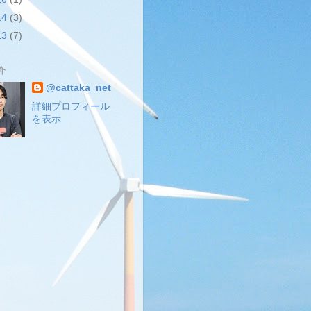
14
(3)
13
(7)
介
@cattaka_net
詳細プロフィール
を表示