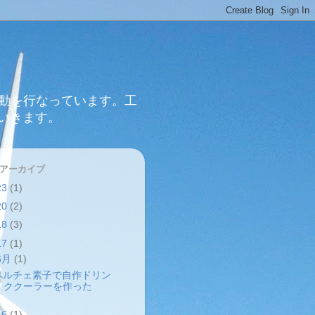
活動を行なっています。工
いきます。
 アーカイブ
23
(1)
20
(2)
18
(3)
17
(1)
6月
(1)
ペルチェ素子で自作ドリン
ククーラーを作った
16
(1)