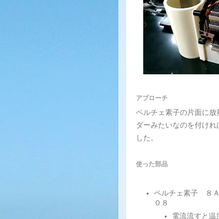
アプローチ
ペルチェ素子の片面に放
ダーみたいなのを付けれ
した。
使った部品
ペルチェ素子 ８
０８
電流流すと温