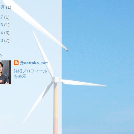
5月
(1)
17
(1)
16
(1)
14
(3)
13
(7)
介
@cattaka_net
詳細プロフィール
を表示