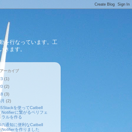
活動を行なっています。工
いきます。
 アーカイブ
23
(1)
20
(2)
18
(3)
6月
(2)
5Stackを使ってCatbell
Notifierに繋がるペリフェ
ラルを作る
Iの通知に便利なCatbell
Notifierを作りました