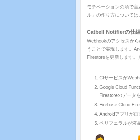
モチベーションの項で言
ル」の作り方については
Catbell Notifierの
Webhookのアクセスからのリ
うことで実現します。Andro
Firestoreを更新し
CIサービスがWeb
Google Cloud F
Firestoreのデー
Firebase Clou
Androidアプ
ペリフェラルが液晶