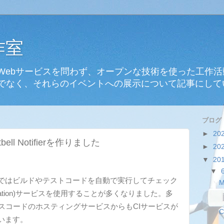
作室
Webサービスを問わず、オープンな技術を使った工作
でなく、それらのイベントへの展示について記事にして
ブログ
►
20
ll Notifierを作りました
►
20
▼
20
▼
ではビルドやテストコードを自動で実行してチェック
M
Integration)サービスを使用することが多くなりました。多
ソースコードのホスティングサービスからもCIサービスが
C
います。