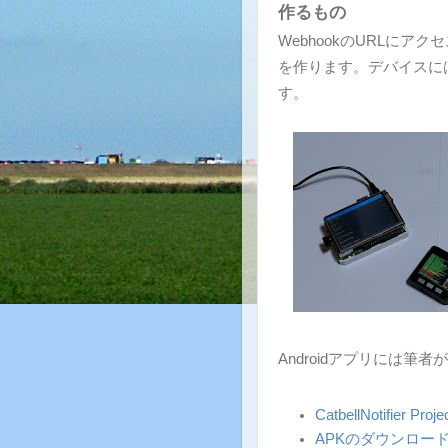
作るもの
WebhookのURLに
を作ります。デバイスにはAn
す。
Androidアプリには筆者が
CatbellNotifier Projec
APKのダウンロー