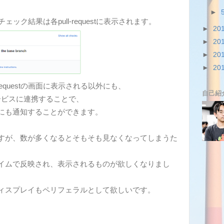
►
チェック結果は各pull-requestに表示されます。
►
20
►
20
►
20
►
20
requestの画面に表示される以外にも、
自己紹
サービスに連携することで、
にも通知することができます。
すが、数が多くなるとそもそも見なくなってしまうた
イムで反映され、表示されるものが欲しくなりまし
ィスプレイもペリフェラルとして欲しいです。