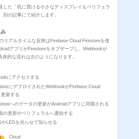
及した「机に置ける小さなディスプレイもペリフェラ
、別の記事にて紹介します。
仕組み
アルタイムな反映はFirebase Cloud Firestoreを使
idアプリがFirestoreをオブザーブし、Webhookが
ます。具体的な流れは次のようになります。
hookにアクセスする
unctionsにデプロイされたWebhookがFirebase Cloud
タを更新する
d Firestoreへのデータの更新がAndroidアプリに同期される
リが画面の更新やペリフェラルへ通知する
やLEDを光らせて知らせる