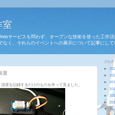
作室
Webサービスを問わず、オープンな技術を使った工作
でなく、それらのイベントへの展示について記事にして
ブログ
►
20
装置
►
20
►
20
noで温度と湿度を記録するだけのものを作って見ました。
►
20
►
20
►
20
▼
20
►