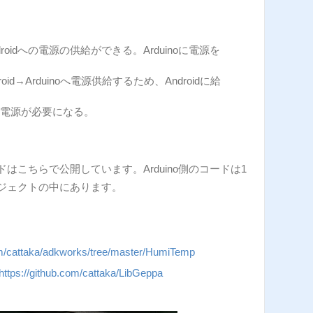
→Androidへの電源の供給ができる。Arduinoに電源を
 Android→Arduinoへ電源供給するため、Androidに給
それぞれ電源が必要になる。
はこちらで公開しています。Arduino側のコードは1
ジェクトの中にあります。
com/cattaka/adkworks/tree/master/HumiTemp
https://github.com/cattaka/LibGeppa