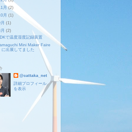
11月
(2)
10月
(1)
9月
(1)
8月
(2)
ADKで温度湿度記録装置
amaguchi Mini Maker Faire
に出展してました
介
@cattaka_net
詳細プロフィール
を表示