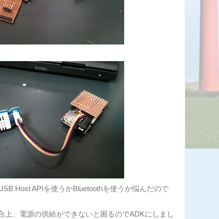
 Host APIを使うかBluetoothを使うか悩んだので
合上、電源の供給ができないと困るのでADKにしまし