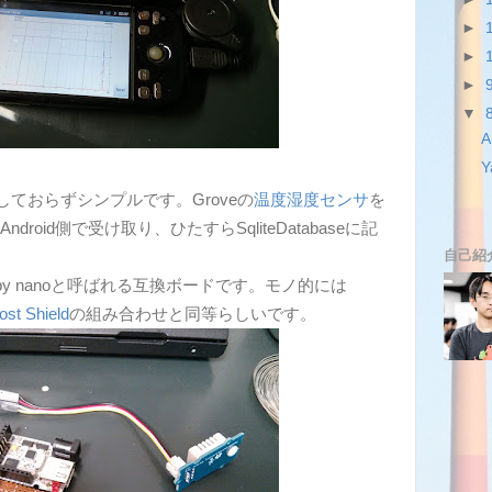
►
►
►
▼
Y
ておらずシンプルです。Groveの
温度湿度センサ
を
ndroid側で受け取り、ひたすらSqliteDatabaseに記
自己紹
arpy nanoと呼ばれる互換ボードです。モノ的には
st Shield
の組み合わせと同等らしいです。