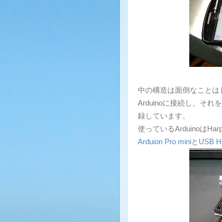
中の構造は面倒なことはし
Arduinoに接続し、それをA
録しています。
使っているArduinoはH
Arduion Pro mini
と
USB Ho