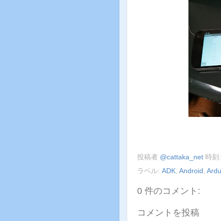
投稿者
@cattaka_net
時刻
ラベル:
ADK
,
Android
,
Ardu
0 件のコメント:
コメントを投稿