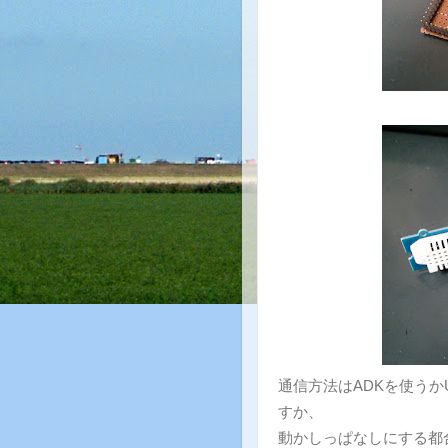
通信方法はADKを使うかUSB
すか、
動かしっぱなしにする都