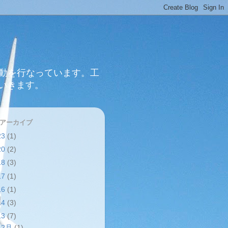
活動を行なっています。工
いきます。
 アーカイブ
23
(1)
20
(2)
18
(3)
17
(1)
16
(1)
14
(3)
13
(7)
12月
(1)